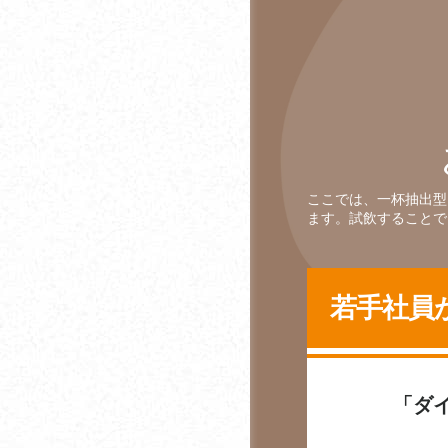
入とあわせて知りたい
日本珈琲社
サステナブルコーヒー
ネスレネスプレッソ
オフィスで楽しむフレ
ーバーコーヒーとは？
フェリックス・ウェイ
オフィスコーヒーでも
フジエダ珈琲
味わえるグリーンコー
ベアーズ
ヒーとは？
ここでは、一杯抽出型
ます。試飲することで
ホーム
オフィスコーヒーでも
味わえるマッシュルー
ホシザキ
ムコーヒーとは？
若手社員
ポッカサッポロオフィ
オーガニックコーヒー
スサポート
とは？
honu加藤珈琲店
コーヒー豆の保存方法
「ダ
マスタックス
仕事中にコーヒーを飲