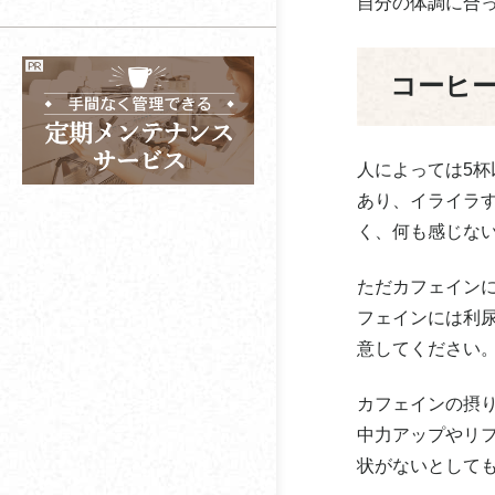
蠣三珈琲
オフィスに導入するな
オフィスコーヒーは個
自分の体調に合
ら
人でもレンタルでき
コーヒー？お茶？
関西コーヒー
る？
オフィスコーヒーの選
コーヒ
キーコーヒーコミュニ
び方とは？
オフィスカフェスペー
ケーションズ
スとは？
人によっては5
喜多川
コーヒーが酸っぱいと
あり、イライラ
感じる理由や対策方法
北沢産業
く、何も感じな
コーヒーかすを捨てず
キャメル珈琲（カルデ
に再利用する方法と
ただカフェイン
ィ）
は？
フェインには利
共和コーヒー店
意してください
コーヒーメーカーの種
類や選び方とは？
コカコーラ
カフェインの摂
レギュラーコーヒーと
中力アップやリ
コーシンフーズ
インスタントコーヒー
状がないとしても
の違いとは？
こおふぃ屋