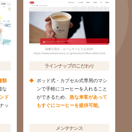
画像引用元：エームサービス公式HP
https://www.aimservices.co.jp/service/office-drink.html
ラインナップのこだわり
種類
ポッド式・カプセル式専用のマシ
能な
ンで手軽にコーヒーを入れること
ンド
ができるため、
急な来客があって
ナッ
もすぐにコーヒーを提供可能
。
メンテナンス