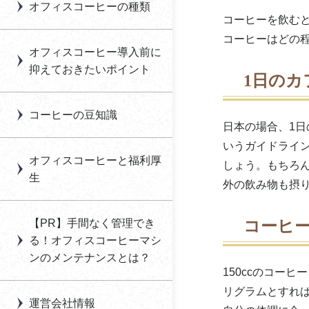
オフィスコーヒーの種類
オフィスコーヒー導入
の違いとは？
合資会社オーケーオフ
コーヒーを飲む
のメリット・デメリッ
オフィスコーヒー活性
ィスコーヒー
コーヒーはどの
コーヒーの旬とは？収
ト
化に向けた福利厚生の
オフィスコーヒー導入前に
穫時期と味わい
見直し提案
オーシェス
抑えておきたいポイント
オフィスコーヒーの導
1日のカ
コーヒーコミュニケー
入方法
社内カフェ導入につい
大分白屋
ションの効果とは？
て
コーヒーの豆知識
オフィスコーヒー豆の
沖縄セラード
日本の場合、1日
コーヒーの味は水で変
種類
「オフィスグリコ」に
いうガイドライ
わる？軟水・硬水どっ
オクトワーク全国オフ
よる福利厚生とは
オフィスコーヒーと福利厚
しょう。もちろ
オフィスコーヒーマシ
ちがいい？
ィスコーヒーレンタル
生
外の飲み物も摂
ンのメンテナンス方法
自動販売機による福利
オフィスカフェの導入
OZ COFFEE
厚生とは
オフィスコーヒーマシ
の費用はどのくらい？
【PR】手間なく管理でき
コーヒー
オフィスグリコ（江崎
ンの寿命
「お茶」をメインにし
る！オフィスコーヒーマシ
生産性アップにつなが
グリコ）
た福利厚生とは
ンのメンテナンスとは？
オフィスコーヒー導入
る？コーヒーナップと
150ccのコー
おふぃすこんびに
時の注意点はある？
は？
リグラムとすれ
運営会社情報