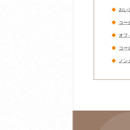
ダイオーズ
おい
アイスコーヒーをホッ
タウンコーヒー
トで飲むのはあり？
コー
ダスキン
コーヒーの1日の摂取量
オフ
はどれくらい？何杯ま
ティーアイ商事
で？
コー
デロンギ・ジャパン
コーヒーの賞味期限は
ノン
どのくらい？
徳島ブラジルコーヒ
コーヒーを飲むと息が
ドトール
気になる原因・対策ま
とめ
とみかわ
コーヒーメーカーの掃
Basking Coffee
除方法
日米珈琲
オフィスコーヒーの導