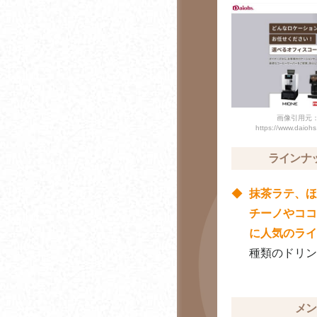
むメリット
ミセスコーヒー
コーヒー豆の焙煎につ
宮田屋珈琲
いて
門田珈琲
コーヒーと仕事の効率
の関係性について
UCC上島珈琲
画像引用元
https://www.daiohs.
コーヒーは食前と食後
ユニマットライフ
のどちらがよい？
ラインナ
リエコーヒー
コーヒーに含まれるカ
抹茶ラテ、ほ
フェインとストレスの
Robin
チーノやココ
関係性とは
に人気のライ
コーヒーと集中力・記
種類のドリン
憶力の関係性
コーヒーを飲むタイミ
メン
ング