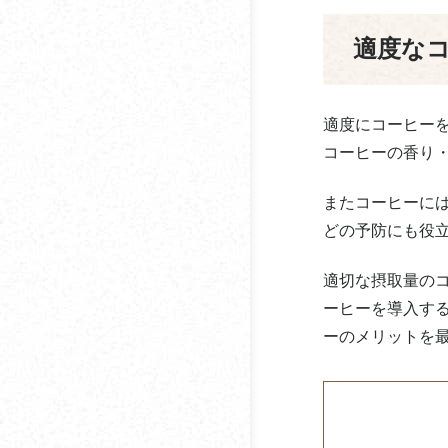
ストレートコーヒーっ
札幌珈琲サービスグラ
適度な
てどんなコーヒー？
ンデ
ブレンドコーヒーって
サニクリーン九州
適度にコーヒー
どんなコーヒー？
コーヒーの香り
サブ珈琲
初心者向けコーヒー豆
の選び方【焙煎方法】
ジャパンビバレッジホ
またコーヒーに
ールディングス
どの予防にも役
コーヒーのコクとは？
鈴木コーヒー
適切な摂取量の
コーヒーが苦手・嫌い
な人の割合はどのくら
ーヒーを導入す
セルビア珈琲商会
い？
ーのメリットを
ソロフレッシュコーヒ
コーヒーの苦味を抑え
ーシステム
る方法とは
ダートコーヒー
コーヒーの酸味とは？