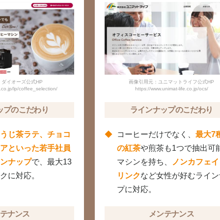
：ダイオーズ公式HP
画像引用元：ユニマットライフ公式HP
co.jp/lp/coffee_selection/
https://www.unimat-life.co.jp/ocs/
ップのこだわり
ラインナップのこだわり
うじ茶ラテ、チョコ
コーヒーだけでなく、
最大7
アといった若手社員
の紅茶
や煎茶も1つで抽出可
ンナップ
で、最大13
マシンを持ち、
ノンカフェイ
クに対応。
リンク
など女性が好むライン
プに対応。
テナンス
メンテナンス