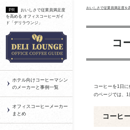
おいしさで従業員満足度を
おいしさで従業員満足度
を高める オフィスコーヒーガイ
ド「デリラウンジ」
アペックス
一杯抽出型（カプセル
コイン式のオフィスコ
コーヒーの印象を決め
福利厚生の利用率を高
コ
式） のオフィスコーヒ
ーヒーとは？
る香り
める「空間設計＆運用
アイコック
ー
ノウハウ」
オフィスコーヒーは月
コーヒーの甘みとは
アシード
ブリューワー型のオフ
額制と買い切りどちら
働き方（リモート勤務
オフィスコーヒーのサ
ィスコーヒー
がいい？
等）に合わせた福利厚
あゆみっくす
ブスクを利用する
導入メリットと注意点
生の導入～オフィスコ
ホテル向けコーヒーマシン
自動販売機型のオフィ
メリットや選び方と
まとめ
ーヒー～
上島珈琲貿易
コーヒーを1日
のメーカーと事例一覧
スコーヒー
は？
のページでは、
オフィスコーヒーのレ
【健康経営】オフィス
エームサービス
コーヒーとエナジード
ンタル
コーヒーのすすめ
オフィスコーヒーメーカー
リンクは飲むならどっ
エスアイアソシエイツ
まとめ
コーヒ
オフィスコーヒーと福
ちがいい？
オフィスコーヒーを福
利厚生
利厚生費（非課税）に
FVジャパン
コーヒー産地ごとの味
する条件と導入ガイド