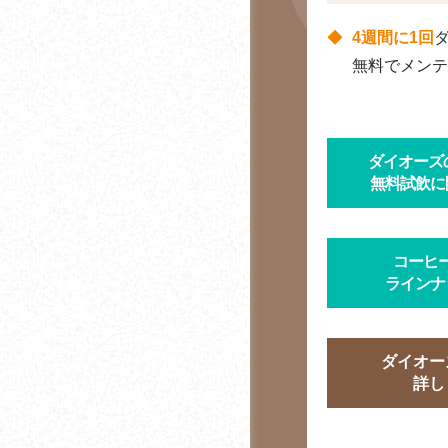
オフィスコーヒーとウ
4週間に1回
ォーターサーバーを同
無料でメンテ
時に導入するメリット
総務戦略・戦略総務と
して考えるオフィスコ
ダイオーズ
ーヒー導入
無料試飲に
コーヒーと血圧の関係
コーヒ
コーヒーに含まれる
ポ
ラインナ
リフェノールとは
ノンカフェイン・カフ
ェインレス・デカフェ
ダイオー
の違いとは？
詳し