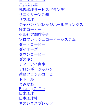
こおふぃ屋
札幌珈琲サービスグランデ
サニクリーン九州
サブ珈琲
ジャパンビバレッジホールディングス
鈴木コーヒー
セルビア珈琲商会
ソロフレッシュコーヒーシステム
ダートコーヒー
ダイオーズ
タウンコーヒー
ダスキン
ティーアイ商事
デロンギ・ジャパン
徳島ブラジルコーヒ
ドトール
とみかわ
Basking Coffee
日米珈琲
日本珈琲社
ネスレネスプレッソ