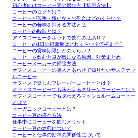
初心者向けコーヒー豆の選び方【焙煎方法】
コーヒーのコクとは？
コーヒーが苦手・嫌いな人の割合はどのくらい？
コーヒーの苦味を抑える方法とは
コーヒーの酸味とは？
アイスコーヒーをホットで飲むのはあり？
コーヒーの1日の摂取量はどれくらい？何杯まで？
コーヒーの賞味期限はどのくらい？
コーヒーを飲むと息が気になる原因・対策まとめ
コーヒーメーカーの掃除方法
オフィスコーヒーの導入とあわせて知りたいサステナブ
ルコーヒー
オフィスで楽しむフレーバーコーヒーとは？
オフィスコーヒーでも味わえるグリーンコーヒーとは？
オフィスコーヒーでも味わえるマッシュルームコーヒー
とは？
オーガニックコーヒーとは？
コーヒー豆の保存方法
仕事中にコーヒーを飲むメリット
コーヒー豆の焙煎について
コーヒーと仕事の効率の関係性について