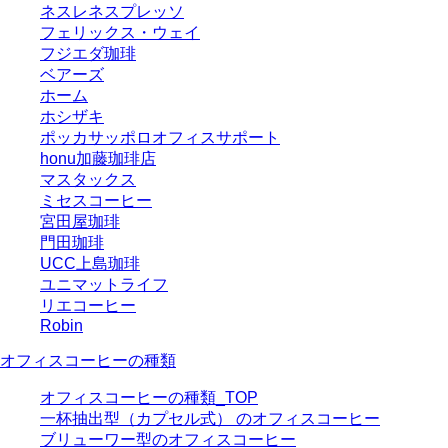
ネスレネスプレッソ
フェリックス・ウェイ
フジエダ珈琲
ベアーズ
ホーム
ホシザキ
ポッカサッポロオフィスサポート
honu加藤珈琲店
マスタックス
ミセスコーヒー
宮田屋珈琲
門田珈琲
UCC上島珈琲
ユニマットライフ
リエコーヒー
Robin
オフィスコーヒーの種類
オフィスコーヒーの種類_TOP
一杯抽出型（カプセル式） のオフィスコーヒー
ブリューワー型のオフィスコーヒー