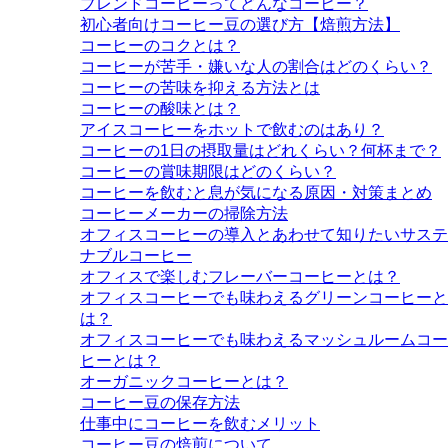
ブレンドコーヒーってどんなコーヒー？
初心者向けコーヒー豆の選び方【焙煎方法】
コーヒーのコクとは？
コーヒーが苦手・嫌いな人の割合はどのくらい？
コーヒーの苦味を抑える方法とは
コーヒーの酸味とは？
アイスコーヒーをホットで飲むのはあり？
コーヒーの1日の摂取量はどれくらい？何杯まで？
コーヒーの賞味期限はどのくらい？
コーヒーを飲むと息が気になる原因・対策まとめ
コーヒーメーカーの掃除方法
オフィスコーヒーの導入とあわせて知りたいサステ
ナブルコーヒー
オフィスで楽しむフレーバーコーヒーとは？
オフィスコーヒーでも味わえるグリーンコーヒーと
は？
オフィスコーヒーでも味わえるマッシュルームコー
ヒーとは？
オーガニックコーヒーとは？
コーヒー豆の保存方法
仕事中にコーヒーを飲むメリット
コーヒー豆の焙煎について