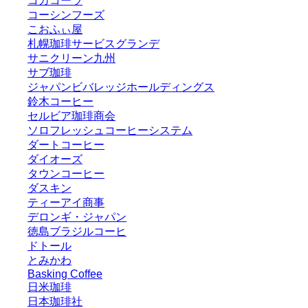
コカコーラ
コーシンフーズ
こおふぃ屋
札幌珈琲サービスグランデ
サニクリーン九州
サブ珈琲
ジャパンビバレッジホールディングス
鈴木コーヒー
セルビア珈琲商会
ソロフレッシュコーヒーシステム
ダートコーヒー
ダイオーズ
タウンコーヒー
ダスキン
ティーアイ商事
デロンギ・ジャパン
徳島ブラジルコーヒ
ドトール
とみかわ
Basking Coffee
日米珈琲
日本珈琲社