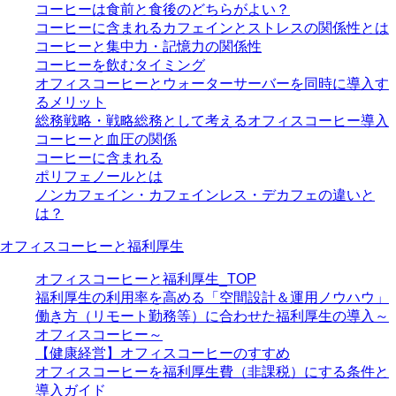
コーヒーは食前と食後のどちらがよい？
コーヒーに含まれるカフェインとストレスの関係性とは
コーヒーと集中力・記憶力の関係性
コーヒーを飲むタイミング
オフィスコーヒーとウォーターサーバーを同時に導入す
るメリット
総務戦略・戦略総務として考えるオフィスコーヒー導入
コーヒーと血圧の関係
コーヒーに含まれる
ポリフェノールとは
ノンカフェイン・カフェインレス・デカフェの違いと
は？
オフィスコーヒーと福利厚生
オフィスコーヒーと福利厚生_TOP
福利厚生の利用率を高める「空間設計＆運用ノウハウ」
働き方（リモート勤務等）に合わせた福利厚生の導入～
オフィスコーヒー～
【健康経営】オフィスコーヒーのすすめ
オフィスコーヒーを福利厚生費（非課税）にする条件と
導入ガイド