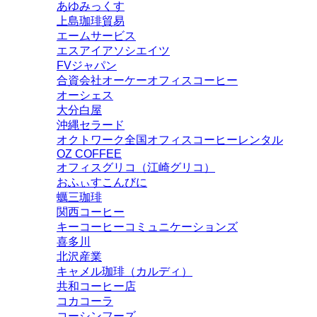
あゆみっくす
上島珈琲貿易
エームサービス
エスアイアソシエイツ
FVジャパン
合資会社オーケーオフィスコーヒー
オーシェス
大分白屋
沖縄セラード
オクトワーク全国オフィスコーヒーレンタル
OZ COFFEE
オフィスグリコ（江崎グリコ）
おふぃすこんびに
蠣三珈琲
関西コーヒー
キーコーヒーコミュニケーションズ
喜多川
北沢産業
キャメル珈琲（カルディ）
共和コーヒー店
コカコーラ
コーシンフーズ