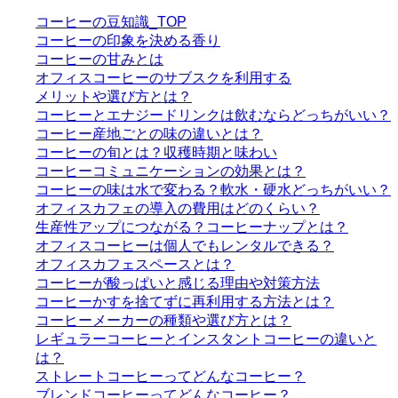
コーヒーの豆知識_TOP
コーヒーの印象を決める香り
コーヒーの甘みとは
オフィスコーヒーのサブスクを利用する
メリットや選び方とは？
コーヒーとエナジードリンクは飲むならどっちがいい？
コーヒー産地ごとの味の違いとは？
コーヒーの旬とは？収穫時期と味わい
コーヒーコミュニケーションの効果とは？
コーヒーの味は水で変わる？軟水・硬水どっちがいい？
オフィスカフェの導入の費用はどのくらい？
生産性アップにつながる？コーヒーナップとは？
オフィスコーヒーは個人でもレンタルできる？
オフィスカフェスペースとは？
コーヒーが酸っぱいと感じる理由や対策方法
コーヒーかすを捨てずに再利用する方法とは？
コーヒーメーカーの種類や選び方とは？
レギュラーコーヒーとインスタントコーヒーの違いと
は？
ストレートコーヒーってどんなコーヒー？
ブレンドコーヒーってどんなコーヒー？