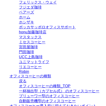
フェリックス・ウェイ
フジエダ珈琲
ベアーズ
ホーム
ホシザキ
ポッカサッポロオフィスサポート
honu加藤珈琲店
マスタックス
ミセスコーヒー
宮田屋珈琲
門田珈琲
UCC上島珈琲
ユニマットライフ
リエコーヒー
Robin
オフィスコーヒーの種類
戻る
オフィスコーヒーの種類_TOP
一杯抽出型（カプセル式） のオフィスコーヒー
ブリューワー型のオフィスコーヒー
自動販売機型のオフィスコーヒー
オフィスコーヒー導入前に抑えておきたいポイント