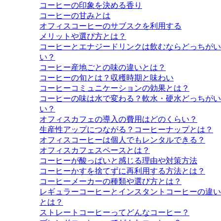
コーヒーの印象を決める香り
コーヒーの甘みとは
オフィスコーヒーのサブスクを利用する
メリットや選び方とは？
コーヒーとエナジードリンクは飲むならどっちがい
い？
コーヒー産地ごとの味の違いとは？
コーヒーの旬とは？収穫時期と味わい
コーヒーコミュニケーションの効果とは？
コーヒーの味は水で変わる？軟水・硬水どっちがい
い？
オフィスカフェの導入の費用はどのくらい？
生産性アップにつながる？コーヒーナップとは？
オフィスコーヒーは個人でもレンタルできる？
オフィスカフェスペースとは？
コーヒーが酸っぱいと感じる理由や対策方法
コーヒーかすを捨てずに再利用する方法とは？
コーヒーメーカーの種類や選び方とは？
レギュラーコーヒーとインスタントコーヒーの違い
とは？
ストレートコーヒーってどんなコーヒー？