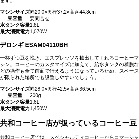
ます。
マシンサイズ
幅20.0×奥行37.2×高さ44.8cm
豆容量
要問合せ
水タンク容量
1.8L
最大消費電力
1,070W
デロンギ ESAM04110BH
一杯ずつ豆を挽き、エスプレッソを抽出
してくれるコーヒーマ
シン。コーヒーのカスタマイズに加えて、給水タンクの着脱な
どの操作も全て前面で行えるようになっているため、スペース
が限られた場所でも設置しやすいでしょう。
マシンサイズ
幅28.0×奥行42.5×高さ36.5cm
豆容量
200g
水タンク容量
1.8L
最大消費電力
1,450W
共和コーヒー店が扱っているコーヒー豆
共和コーヒー店では、スペシャルティコーヒーからコマーシャ