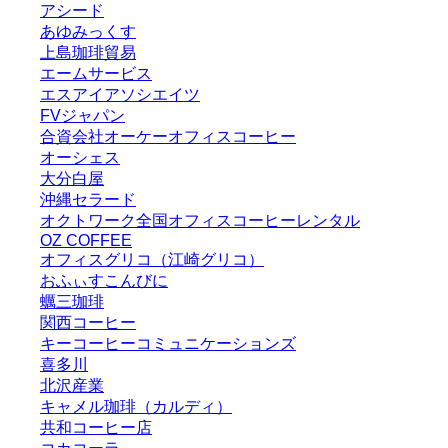
アシード
あゆみっくす
上島珈琲貿易
エームサービス
エスアイアソシエイツ
FVジャパン
合資会社オーケーオフィスコーヒー
オーシェス
大分白屋
沖縄セラード
オクトワーク全国オフィスコーヒーレンタル
OZ COFFEE
オフィスグリコ（江崎グリコ）
おふぃすこんびに
蠣三珈琲
関西コーヒー
キーコーヒーコミュニケーションズ
喜多川
北沢産業
キャメル珈琲（カルディ）
共和コーヒー店