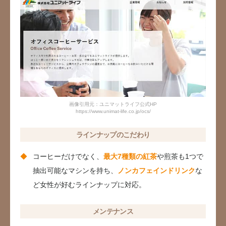
画像引用元：ユニマットライフ公式HP
https://www.unimat-life.co.jp/ocs/
ラインナップのこだわり
コーヒーだけでなく、
最大7種類の紅茶
や煎茶も1つで
抽出可能なマシンを持ち、
ノンカフェインドリンク
な
ど女性が好むラインナップに対応。
メンテナンス