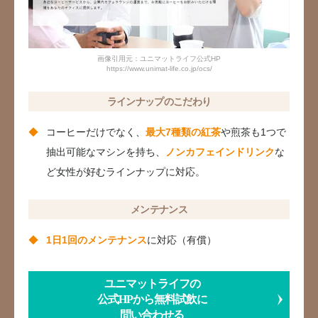
画像引用元：ユニマットライフ公式HP
https://www.unimat-life.co.jp/ocs/
ラインナップのこだわり
コーヒーだけでなく、
最大7種類の紅茶
や煎茶も1つで
抽出可能なマシンを持ち、
ノンカフェインドリンク
な
ど女性が好むラインナップに対応。
メンテナンス
1日1回のメンテナンス
に対応（有償）
ユニマットライフの
公式HPから無料試飲に
問い合わせる