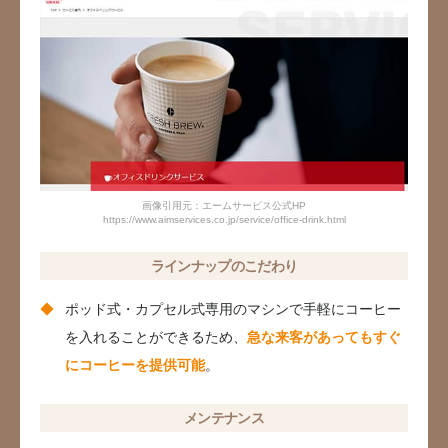
画像引用元：エームサービス公式HP
https://www.aimservices.co.jp/service/office-drink.html
ラインナップのこだわり
ポッド式・カプセル式専用のマシンで手軽にコーヒー
を入れることができるため、
急な来客があってもすぐ
にコーヒーを提供可能
。
メンテナンス