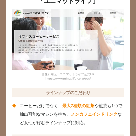
「ユニマットライフ」
画像引用元：ユニマットライフ公式HP
https://www.unimat-life.co.jp/ocs/
ラインナップのこだわり
コーヒーだけでなく、
最大7種類の紅茶
や煎茶も1つで
抽出可能なマシンを持ち、
ノンカフェインドリンク
な
ど女性が好むラインナップに対応。