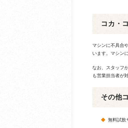
入とあわせて知りたい
日本珈琲社
サステナブルコーヒー
ネスレネスプレッソ
オフィスで楽しむフレ
コカ・
ーバーコーヒーとは？
フェリックス・ウェイ
オフィスコーヒーでも
フジエダ珈琲
マシンに不具合
味わえるグリーンコー
ベアーズ
ヒーとは？
います。マシン
ホーム
オフィスコーヒーでも
なお、スタッフ
味わえるマッシュルー
も営業担当者が
ホシザキ
ムコーヒーとは？
ポッカサッポロオフィ
オーガニックコーヒー
その他
スサポート
とは？
honu加藤珈琲店
コーヒー豆の保存方法
無料試飲
マスタックス
仕事中にコーヒーを飲