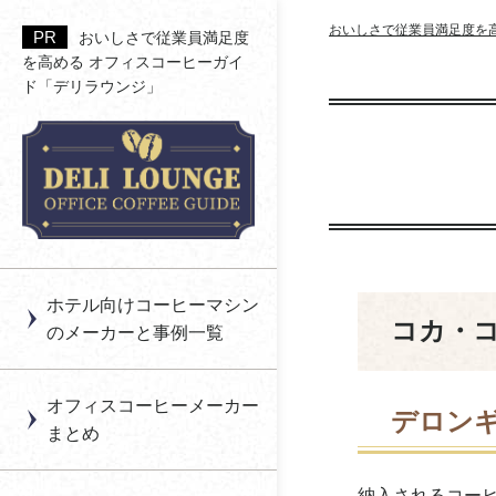
おいしさで従業員満足度を
おいしさで従業員満足度
を高める オフィスコーヒーガイ
ド「デリラウンジ」
アペックス
一杯抽出型（カプセル
コイン式のオフィスコ
コーヒーの印象を決め
福利厚生の利用率を高
式） のオフィスコーヒ
ーヒーとは？
る香り
める「空間設計＆運用
アイコック
ー
ノウハウ」
オフィスコーヒーは月
コーヒーの甘みとは
アシード
ブリューワー型のオフ
額制と買い切りどちら
働き方（リモート勤務
オフィスコーヒーのサ
ィスコーヒー
がいい？
等）に合わせた福利厚
あゆみっくす
ブスクを利用する
導入メリットと注意点
生の導入～オフィスコ
ホテル向けコーヒーマシン
自動販売機型のオフィ
メリットや選び方と
まとめ
ーヒー～
コカ・
上島珈琲貿易
のメーカーと事例一覧
スコーヒー
は？
オフィスコーヒーのレ
【健康経営】オフィス
エームサービス
コーヒーとエナジード
ンタル
コーヒーのすすめ
オフィスコーヒーメーカー
リンクは飲むならどっ
デロン
エスアイアソシエイツ
まとめ
オフィスコーヒーと福
ちがいい？
オフィスコーヒーを福
利厚生
利厚生費（非課税）に
FVジャパン
コーヒー産地ごとの味
する条件と導入ガイド
納入されるコー