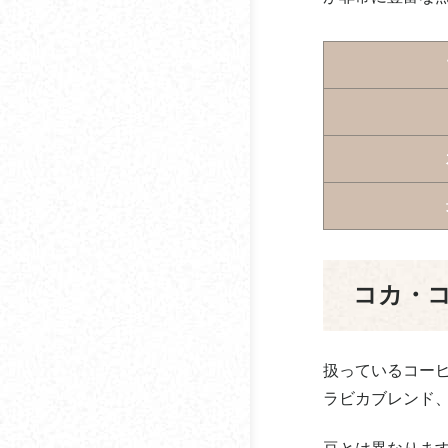
ストレートコーヒーっ
札幌珈琲サービスグラ
てどんなコーヒー？
ンデ
ブレンドコーヒーって
サニクリーン九州
どんなコーヒー？
サブ珈琲
初心者向けコーヒー豆
の選び方【焙煎方法】
ジャパンビバレッジホ
ールディングス
コーヒーのコクとは？
鈴木コーヒー
コーヒーが苦手・嫌い
コカ・
な人の割合はどのくら
セルビア珈琲商会
い？
ソロフレッシュコーヒ
扱っているコー
コーヒーの苦味を抑え
ーシステム
る方法とは
ラビカブレンド
ダートコーヒー
コーヒーの酸味とは？