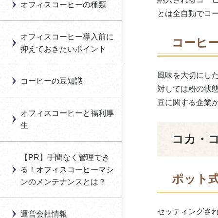
オフィスコーヒーの種類
オフィスコーヒー導入
の違いとは？
合資会社オーケーオフ
とは全自動でコ
のメリット・デメリッ
オフィスコーヒー活性
ィスコーヒー
コーヒーの旬とは？収
ト
化に向けた福利厚生の
オフィスコーヒー導入前に
コーヒ
穫時期と味わい
見直し提案
オーシェス
抑えておきたいポイント
オフィスコーヒーの導
コーヒーコミュニケー
入方法
社内カフェ導入につい
大分白屋
ションの効果とは？
風味を大切にし
て
コーヒーの豆知識
オフィスコーヒー豆の
沖縄セラード
対しては粉の状
コーヒーの味は水で変
種類
「オフィスグリコ」に
豆に関する企業
わる？軟水・硬水どっ
オクトワーク全国オフ
よる福利厚生とは
オフィスコーヒーと福利厚
オフィスコーヒーマシ
ちがいい？
ィスコーヒーレンタル
生
ンのメンテナンス方法
自動販売機による福利
コカ・
オフィスカフェの導入
OZ COFFEE
厚生とは
オフィスコーヒーマシ
の費用はどのくらい？
【PR】手間なく管理でき
オフィスグリコ（江崎
ンの寿命
「お茶」をメインにし
る！オフィスコーヒーマシ
生産性アップにつなが
グリコ）
た福利厚生とは
ポット
ンのメンテナンスとは？
オフィスコーヒー導入
る？コーヒーナップと
おふぃすこんびに
時の注意点はある？
は？
セッティングさ
運営会社情報