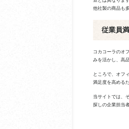
豆とは異なりま
ダイオーズ
他社製の商品も
アイスコーヒーをホッ
タウンコーヒー
トで飲むのはあり？
従業員
ダスキン
コーヒーの1日の摂取量
はどれくらい？何杯ま
ティーアイ商事
で？
コカコーラのオフ
デロンギ・ジャパン
コーヒーの賞味期限は
みを活かし、高
どのくらい？
徳島ブラジルコーヒ
ところで、オフ
コーヒーを飲むと息が
ドトール
満足度を高める
気になる原因・対策ま
とめ
とみかわ
当サイトでは、
コーヒーメーカーの掃
探しの企業担当
Basking Coffee
除方法
日米珈琲
オフィスコーヒーの導