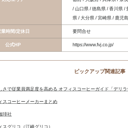
/ 山口県 / 徳島県 / 香川県 /
県 / 大分県 / 宮崎県 / 鹿児
営業時間/定休日
要問合せ
公式HP
https://www.fvj.co.jp/
ピックアップ関連記事
しさで従業員満足度を高める オフィスコーヒーガイド「デリラ
ィスコーヒーメーカーまとめ
珈琲社
ィスグリコ（江崎グリコ）