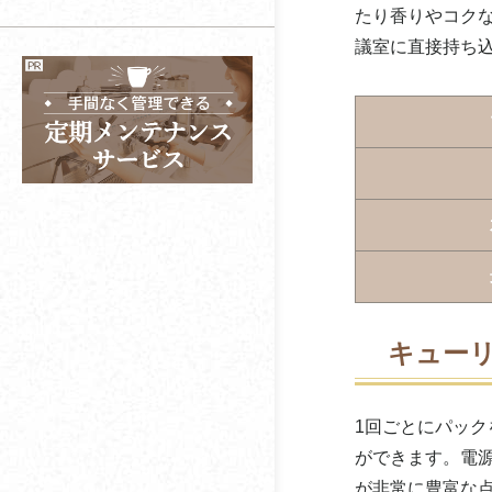
蠣三珈琲
オフィスに導入するな
オフィスコーヒーは個
たり香りやコク
ら
人でもレンタルでき
コーヒー？お茶？
議室に直接持ち
関西コーヒー
る？
オフィスコーヒーの選
キーコーヒーコミュニ
び方とは？
オフィスカフェスペー
ケーションズ
スとは？
喜多川
コーヒーが酸っぱいと
感じる理由や対策方法
北沢産業
コーヒーかすを捨てず
キャメル珈琲（カルデ
に再利用する方法と
ィ）
は？
共和コーヒー店
キューリ
コーヒーメーカーの種
類や選び方とは？
コカコーラ
1回ごとにパック
レギュラーコーヒーと
コーシンフーズ
インスタントコーヒー
ができます。電
の違いとは？
が非常に豊富な
こおふぃ屋