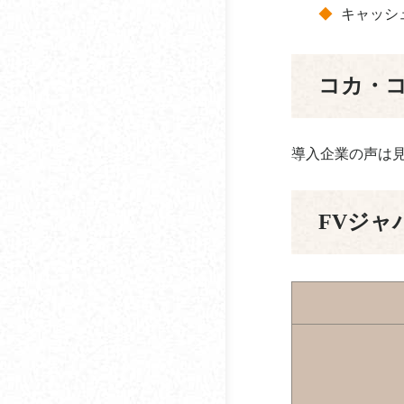
むメリット
キャッシ
ミセスコーヒー
コーヒー豆の焙煎につ
宮田屋珈琲
いて
コカ・
門田珈琲
コーヒーと仕事の効率
の関係性について
UCC上島珈琲
導入企業の声は
コーヒーは食前と食後
ユニマットライフ
のどちらがよい？
FVジャ
リエコーヒー
コーヒーに含まれるカ
フェインとストレスの
Robin
関係性とは
コーヒーと集中力・記
憶力の関係性
コーヒーを飲むタイミ
ング