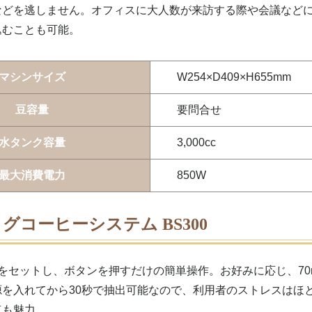
などを逃しません。オフィスに大人数が来訪する際や会議など
込むことも可能。
マシンサイズ
W254×D409×H655mm
豆容量
要問合せ
水タンク容量
3,000cc
最大消費電力
850W
グコーヒーシステム BS300
をセットし、ボタンを押すだけの簡単操作。お好みに応じ、70mlや
源を入れてから30秒で抽出可能なので、利用者のストレスはほ
点も魅力。