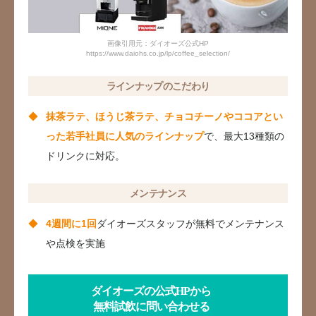
画像引用元：ダイオーズ公式HP
https://www.daiohs.co.jp/lp/coffee_selection/
ラインナップのこだわり
抹茶ラテ、ほうじ茶ラテ、チョコチーノやココアとい
った若手社員に人気のラインナップ
で、最大13種類の
ドリンクに対応。
メンテナンス
4週間に1回
ダイオーズスタッフが無料でメンテナンス
や点検を実施
ダイオーズの公式HPから
無料試飲に問い合わせる