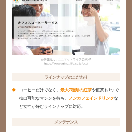
画像引用元：ユニマットライフ公式HP
https://www.unimat-life.co.jp/ocs/
ラインナップのこだわり
コーヒーだけでなく、
最大7種類の紅茶
や煎茶も1つで
抽出可能なマシンを持ち、
ノンカフェインドリンク
な
ど女性が好むラインナップに対応。
メンテナンス