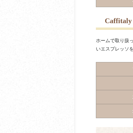
ストレートコーヒーっ
札幌珈琲サービスグラ
てどんなコーヒー？
ンデ
Caffital
ブレンドコーヒーって
サニクリーン九州
どんなコーヒー？
ホームで取り扱っ
サブ珈琲
いエスプレッソ
初心者向けコーヒー豆
の選び方【焙煎方法】
ジャパンビバレッジホ
ールディングス
コーヒーのコクとは？
鈴木コーヒー
コーヒーが苦手・嫌い
な人の割合はどのくら
セルビア珈琲商会
い？
ソロフレッシュコーヒ
コーヒーの苦味を抑え
ーシステム
る方法とは
ダートコーヒー
コーヒーの酸味とは？