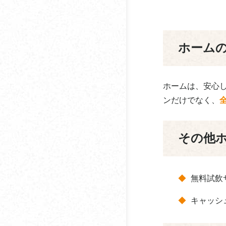
入とあわせて知りたい
日本珈琲社
サステナブルコーヒー
ネスレネスプレッソ
オフィスで楽しむフレ
ホーム
ーバーコーヒーとは？
フェリックス・ウェイ
オフィスコーヒーでも
フジエダ珈琲
味わえるグリーンコー
ホームは、安心
ベアーズ
ヒーとは？
ンだけでなく、
ホーム
オフィスコーヒーでも
味わえるマッシュルー
その他
ホシザキ
ムコーヒーとは？
ポッカサッポロオフィ
オーガニックコーヒー
スサポート
とは？
無料試飲
honu加藤珈琲店
コーヒー豆の保存方法
キャッシ
マスタックス
仕事中にコーヒーを飲