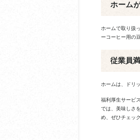
ホーム
ダイオーズ
アイスコーヒーをホッ
タウンコーヒー
トで飲むのはあり？
ホームで取り扱っ
ダスキン
コーヒーの1日の摂取量
ーコーヒー用の
はどれくらい？何杯ま
ティーアイ商事
で？
従業員
デロンギ・ジャパン
コーヒーの賞味期限は
どのくらい？
徳島ブラジルコーヒ
コーヒーを飲むと息が
ホームは、ドリ
ドトール
気になる原因・対策ま
とめ
福利厚生サービ
とみかわ
では、美味しさ
コーヒーメーカーの掃
Basking Coffee
め、ぜひチェッ
除方法
日米珈琲
オフィスコーヒーの導