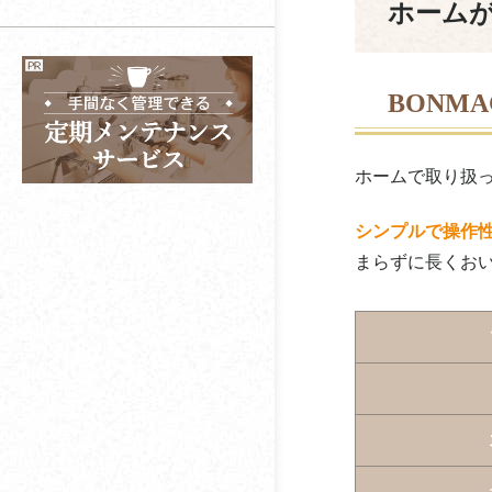
蠣三珈琲
オフィスに導入するな
オフィスコーヒーは個
ホーム
ら
人でもレンタルでき
コーヒー？お茶？
関西コーヒー
る？
オフィスコーヒーの選
キーコーヒーコミュニ
BONMA
び方とは？
オフィスカフェスペー
ケーションズ
スとは？
喜多川
ホームで取り扱っ
コーヒーが酸っぱいと
感じる理由や対策方法
北沢産業
シンプルで操作
コーヒーかすを捨てず
まらずに長くお
キャメル珈琲（カルデ
に再利用する方法と
ィ）
は？
共和コーヒー店
コーヒーメーカーの種
類や選び方とは？
コカコーラ
レギュラーコーヒーと
コーシンフーズ
インスタントコーヒー
の違いとは？
こおふぃ屋