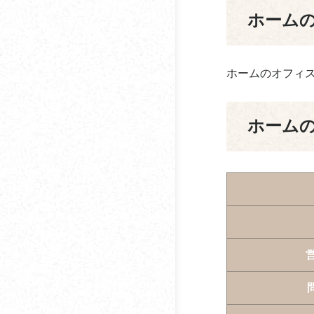
むメリット
ホーム
ミセスコーヒー
コーヒー豆の焙煎につ
宮田屋珈琲
いて
ホームのオフィ
門田珈琲
コーヒーと仕事の効率
の関係性について
UCC上島珈琲
ホーム
コーヒーは食前と食後
ユニマットライフ
のどちらがよい？
リエコーヒー
コーヒーに含まれるカ
フェインとストレスの
Robin
関係性とは
コーヒーと集中力・記
憶力の関係性
コーヒーを飲むタイミ
ング