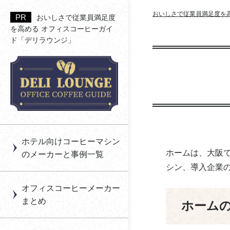
おいしさで従業員満足度を
おいしさで従業員満足度
を高める オフィスコーヒーガイ
ド「デリラウンジ」
アペックス
一杯抽出型（カプセル
コイン式のオフィスコ
コーヒーの印象を決め
福利厚生の利用率を高
式） のオフィスコーヒ
ーヒーとは？
る香り
める「空間設計＆運用
アイコック
ー
ノウハウ」
オフィスコーヒーは月
コーヒーの甘みとは
アシード
ブリューワー型のオフ
額制と買い切りどちら
働き方（リモート勤務
オフィスコーヒーのサ
ィスコーヒー
がいい？
等）に合わせた福利厚
あゆみっくす
ブスクを利用する
導入メリットと注意点
生の導入～オフィスコ
ホテル向けコーヒーマシン
自動販売機型のオフィ
メリットや選び方と
まとめ
ーヒー～
上島珈琲貿易
ホームは、大阪
のメーカーと事例一覧
スコーヒー
は？
シン、導入企業
オフィスコーヒーのレ
【健康経営】オフィス
エームサービス
コーヒーとエナジード
ンタル
コーヒーのすすめ
オフィスコーヒーメーカー
リンクは飲むならどっ
エスアイアソシエイツ
まとめ
ホーム
オフィスコーヒーと福
ちがいい？
オフィスコーヒーを福
利厚生
利厚生費（非課税）に
FVジャパン
コーヒー産地ごとの味
する条件と導入ガイド