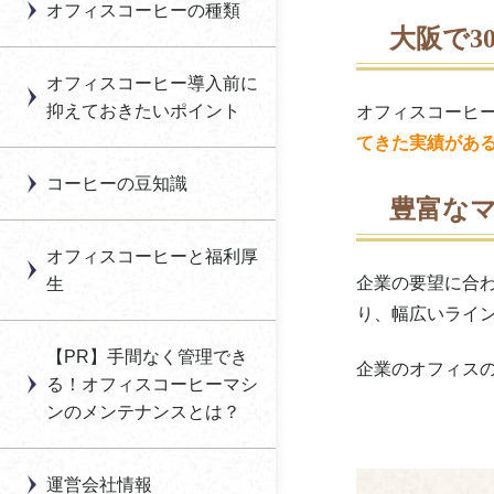
オフィスコーヒーの種類
オフィスコーヒー導入
の違いとは？
合資会社オーケーオフ
大阪で3
のメリット・デメリッ
オフィスコーヒー活性
ィスコーヒー
コーヒーの旬とは？収
ト
化に向けた福利厚生の
オフィスコーヒー導入前に
穫時期と味わい
見直し提案
オーシェス
抑えておきたいポイント
オフィスコーヒ
オフィスコーヒーの導
コーヒーコミュニケー
てきた実績があ
入方法
社内カフェ導入につい
大分白屋
ションの効果とは？
て
コーヒーの豆知識
オフィスコーヒー豆の
沖縄セラード
豊富な
コーヒーの味は水で変
種類
「オフィスグリコ」に
わる？軟水・硬水どっ
オクトワーク全国オフ
よる福利厚生とは
オフィスコーヒーと福利厚
オフィスコーヒーマシ
ちがいい？
ィスコーヒーレンタル
企業の要望に合
生
ンのメンテナンス方法
自動販売機による福利
り、幅広いライ
オフィスカフェの導入
OZ COFFEE
厚生とは
オフィスコーヒーマシ
の費用はどのくらい？
【PR】手間なく管理でき
企業のオフィス
オフィスグリコ（江崎
ンの寿命
「お茶」をメインにし
る！オフィスコーヒーマシ
生産性アップにつなが
グリコ）
た福利厚生とは
ンのメンテナンスとは？
オフィスコーヒー導入
る？コーヒーナップと
おふぃすこんびに
時の注意点はある？
は？
運営会社情報