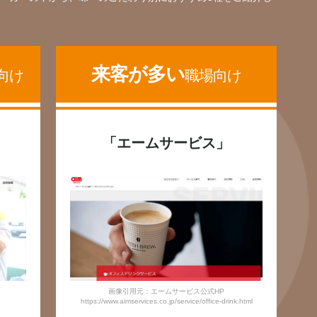
来客が多い
向け
職場向け
」
「エームサービス」
画像引用元：エームサービス公式HP
https://www.aimservices.co.jp/service/office-drink.html