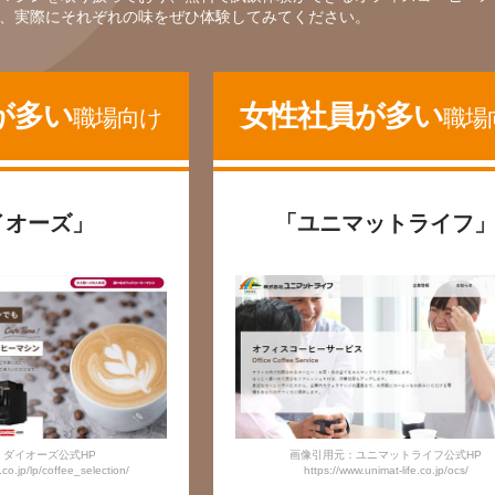
、実際にそれぞれの味をぜひ体験してみてください。
が多い
女性社員が多い
職場向け
職場
イオーズ」
「ユニマットライフ
：ダイオーズ公式HP
画像引用元：ユニマットライフ公式HP
co.jp/lp/coffee_selection/
https://www.unimat-life.co.jp/ocs/