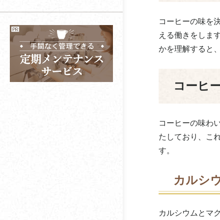
蠣三珈琲
オフィスに導入するな
オフィスコーヒーは個
ら
人でもレンタルでき
コーヒー？お茶？
コーヒーの味を
関西コーヒー
る？
オフィスコーヒーの選
える働きをしま
キーコーヒーコミュニ
び方とは？
オフィスカフェスペー
かを理解すると
ケーションズ
スとは？
喜多川
コーヒーが酸っぱいと
コーヒ
感じる理由や対策方法
北沢産業
コーヒーかすを捨てず
キャメル珈琲（カルデ
コーヒーの味わ
に再利用する方法と
ィ）
は？
たしており、こ
す。
共和コーヒー店
コーヒーメーカーの種
類や選び方とは？
コカコーラ
カルシ
レギュラーコーヒーと
コーシンフーズ
インスタントコーヒー
カルシウムとマ
の違いとは？
こおふぃ屋