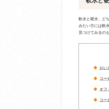
軟水と
ダイオーズ
アイスコーヒーをホッ
タウンコーヒー
トで飲むのはあり？
軟水と硬水、ど
ダスキン
コーヒーの1日の摂取量
みたい方には軟
はどれくらい？何杯ま
見つけてみるの
ティーアイ商事
で？
デロンギ・ジャパン
コーヒーの賞味期限は
どのくらい？
徳島ブラジルコーヒ
コーヒーを飲むと息が
おい
ドトール
気になる原因・対策ま
とめ
コー
とみかわ
コーヒーメーカーの掃
オフ
Basking Coffee
除方法
コー
日米珈琲
オフィスコーヒーの導