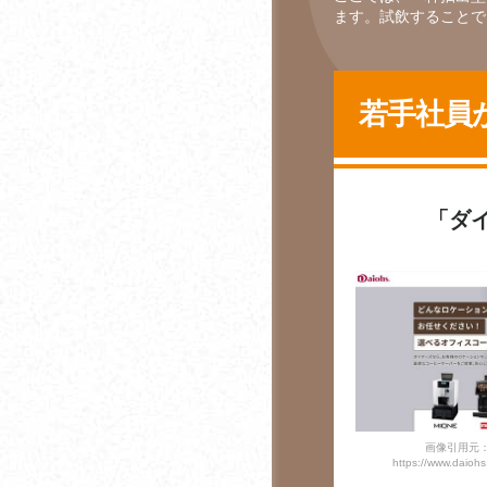
むメリット
ます。試飲することで
ミセスコーヒー
コーヒー豆の焙煎につ
宮田屋珈琲
いて
若手社員
門田珈琲
コーヒーと仕事の効率
の関係性について
UCC上島珈琲
コーヒーは食前と食後
「ダ
ユニマットライフ
のどちらがよい？
リエコーヒー
コーヒーに含まれるカ
フェインとストレスの
Robin
関係性とは
コーヒーと集中力・記
憶力の関係性
画像引用元
コーヒーを飲むタイミ
https://www.daiohs.
ング