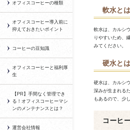
オフィスコーヒーの種類
オフィスコーヒー導入
の違いとは？
合資会社オーケーオフ
軟水と
のメリット・デメリッ
オフィスコーヒー活性
ィスコーヒー
コーヒーの旬とは？収
ト
化に向けた福利厚生の
オフィスコーヒー導入前に
穫時期と味わい
見直し提案
オーシェス
抑えておきたいポイント
軟水は、カルシ
オフィスコーヒーの導
コーヒーコミュニケー
りやすいため、
入方法
社内カフェ導入につい
大分白屋
ションの効果とは？
て
みてください。
コーヒーの豆知識
オフィスコーヒー豆の
沖縄セラード
コーヒーの味は水で変
種類
「オフィスグリコ」に
硬水と
わる？軟水・硬水どっ
オクトワーク全国オフ
よる福利厚生とは
オフィスコーヒーと福利厚
オフィスコーヒーマシ
ちがいい？
ィスコーヒーレンタル
生
ンのメンテナンス方法
自動販売機による福利
硬水は、カルシ
オフィスカフェの導入
OZ COFFEE
厚生とは
深みが生まれる
オフィスコーヒーマシ
の費用はどのくらい？
【PR】手間なく管理でき
オフィスグリコ（江崎
ンの寿命
「お茶」をメインにし
もあるので、少
る！オフィスコーヒーマシ
生産性アップにつなが
グリコ）
た福利厚生とは
ンのメンテナンスとは？
オフィスコーヒー導入
る？コーヒーナップと
おふぃすこんびに
時の注意点はある？
は？
コーヒ
運営会社情報