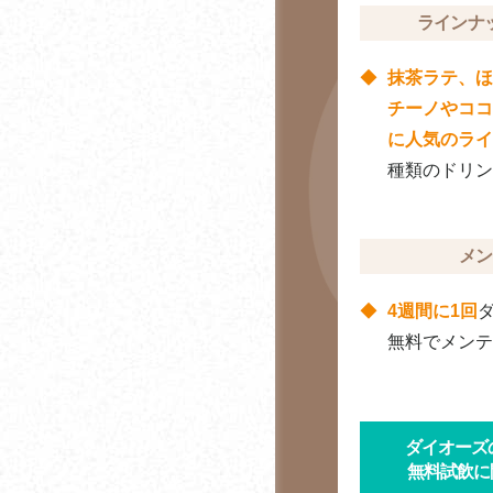
ラインナ
オフィスコーヒーとウ
ォーターサーバーを同
抹茶ラテ、ほ
時に導入するメリット
チーノやココ
に人気のライ
総務戦略・戦略総務と
して考えるオフィスコ
種類のドリン
ーヒー導入
コーヒーと血圧の関係
メン
コーヒーに含まれる
ポ
4週間に1回
リフェノールとは
無料でメンテ
ノンカフェイン・カフ
ェインレス・デカフェ
の違いとは？
ダイオーズ
無料試飲に