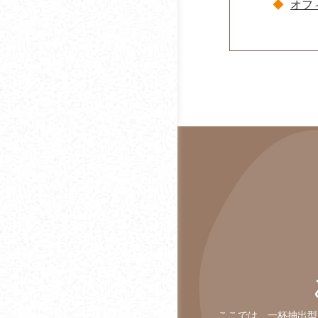
入とあわせて知りたい
オフ
日本珈琲社
サステナブルコーヒー
ネスレネスプレッソ
オフィスで楽しむフレ
ーバーコーヒーとは？
フェリックス・ウェイ
オフィスコーヒーでも
フジエダ珈琲
味わえるグリーンコー
ベアーズ
ヒーとは？
ホーム
オフィスコーヒーでも
味わえるマッシュルー
ホシザキ
ムコーヒーとは？
ポッカサッポロオフィ
オーガニックコーヒー
スサポート
とは？
honu加藤珈琲店
コーヒー豆の保存方法
マスタックス
仕事中にコーヒーを飲
ここでは、一杯抽出型