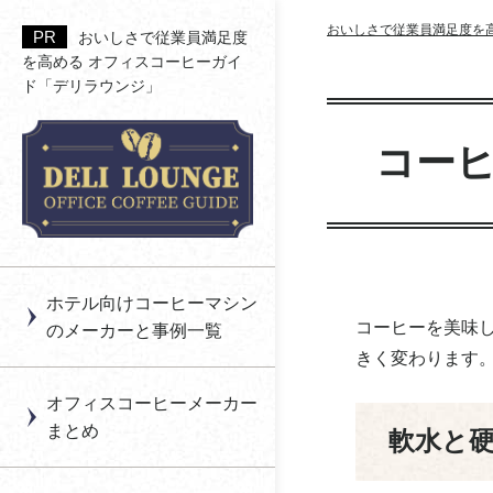
おいしさで従業員満足度を
おいしさで従業員満足度
を高める オフィスコーヒーガイ
ド「デリラウンジ」
アペックス
一杯抽出型（カプセル
コイン式のオフィスコ
コーヒーの印象を決め
福利厚生の利用率を高
コー
式） のオフィスコーヒ
ーヒーとは？
る香り
める「空間設計＆運用
アイコック
ー
ノウハウ」
オフィスコーヒーは月
コーヒーの甘みとは
アシード
ブリューワー型のオフ
額制と買い切りどちら
働き方（リモート勤務
オフィスコーヒーのサ
ィスコーヒー
がいい？
等）に合わせた福利厚
あゆみっくす
ブスクを利用する
導入メリットと注意点
生の導入～オフィスコ
ホテル向けコーヒーマシン
自動販売機型のオフィ
メリットや選び方と
まとめ
ーヒー～
上島珈琲貿易
コーヒーを美味
のメーカーと事例一覧
スコーヒー
は？
きく変わります
オフィスコーヒーのレ
【健康経営】オフィス
エームサービス
コーヒーとエナジード
ンタル
コーヒーのすすめ
オフィスコーヒーメーカー
リンクは飲むならどっ
エスアイアソシエイツ
まとめ
軟水と
オフィスコーヒーと福
ちがいい？
オフィスコーヒーを福
利厚生
利厚生費（非課税）に
FVジャパン
コーヒー産地ごとの味
する条件と導入ガイド