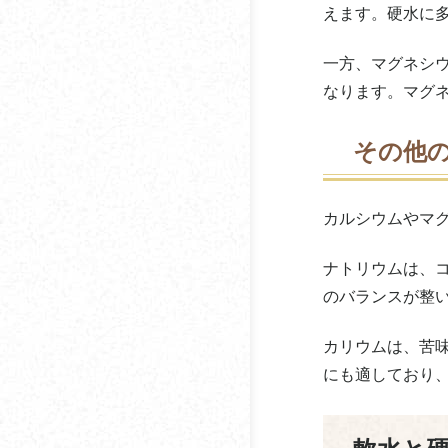
えます。硬水に
ストレートコーヒーっ
札幌珈琲サービスグラ
てどんなコーヒー？
一方、マグネシ
ンデ
なります。マグ
ブレンドコーヒーって
サニクリーン九州
どんなコーヒー？
その他
サブ珈琲
初心者向けコーヒー豆
の選び方【焙煎方法】
ジャパンビバレッジホ
カルシウムやマ
ールディングス
コーヒーのコクとは？
鈴木コーヒー
ナトリウムは、
コーヒーが苦手・嫌い
のバランスが整
な人の割合はどのくら
セルビア珈琲商会
い？
カリウムは、苦
ソロフレッシュコーヒ
コーヒーの苦味を抑え
にも適しており
ーシステム
る方法とは
ダートコーヒー
コーヒーの酸味とは？