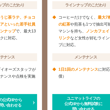
ップのこだわり
ラインナップのこだわり
うじ茶ラテ、チョコ
コーヒーだけでなく、
最大7
アといった若手社員
の紅茶
や煎茶も1つで抽出可
ンナップ
で、最大13
マシンを持ち、
ノンカフェイ
クに対応。
リンク
など女性が好むライン
プに対応。
テナンス
メンテナンス
ダイオーズスタッフが
1日1回のメンテナンス
に対
ナンスや点検を実施
償）
ユニマットライフの
の公式HPから
公式HPから無料試飲に
問い合わせる
問い合わせる