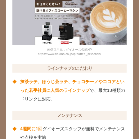
画像引用元：ダイオーズ公式HP
https://www.daiohs.co.jp/lp/coffee_selection/
ラインナップのこだわり
抹茶ラテ、ほうじ茶ラテ、チョコチーノやココアとい
った若手社員に人気のラインナップ
で、最大13種類の
ドリンクに対応。
メンテナンス
4週間に1回
ダイオーズスタッフが無料でメンテナンス
や点検を実施