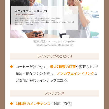
画像引用元：ユニマットライフ公式HP
https://www.unimat-life.co.jp/ocs/
ラインナップのこだわり
コーヒーだけでなく、
最大7種類の紅茶
や煎茶も1つで
抽出可能なマシンを持ち、
ノンカフェインドリンク
な
ど女性が好むラインナップに対応。
メンテナンス
1日1回のメンテナンス
に対応（有償）